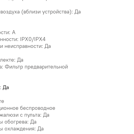
оздуха (вблизи устройства): Да
сти: A
нности: IPX0/IPX4
и неисправности: Да
лекте: Да
а: Фильтр предварительной
:
Да
те
ционное беспроводное
жалюзи с пульта: Да
ы обогрева: Да
ы охлаждения: Да