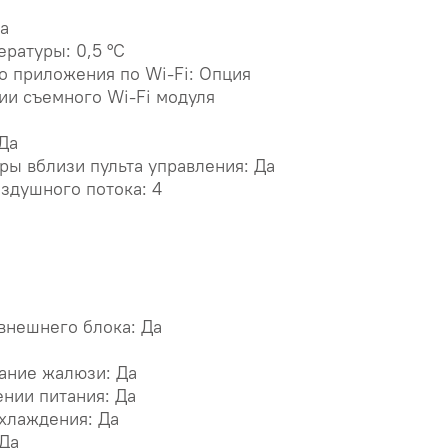
а
ературы: 0,5 °С
о приложения по Wi-Fi: Опция
ии съемного Wi-Fi модуля
Да
ы вблизи пульта управления: Да
здушного потока: 4
внешнего блока: Да
ание жалюзи: Да
ении питания: Да
хлаждения: Да
 Да