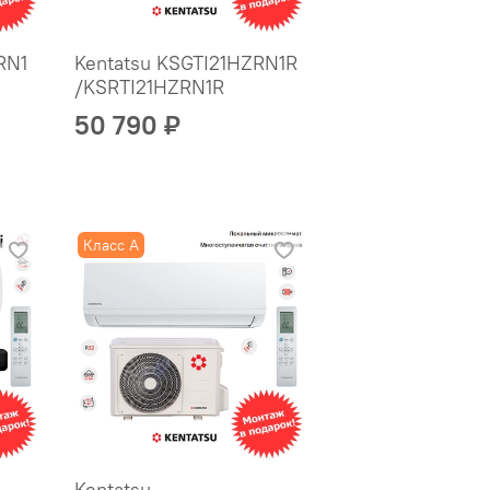
RN1
Kentatsu KSGTI21HZRN1R
/KSRTI21HZRN1R
50 790 ₽
Класс A
Kentatsu