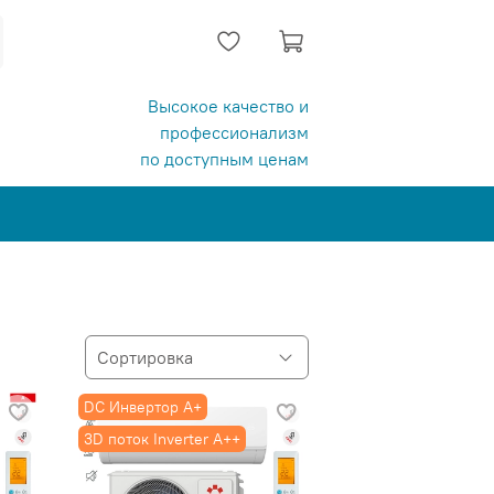
Высокое качество и
профессионализм
по доступным ценам
DC Инвертор A+
3D поток Inverter А++