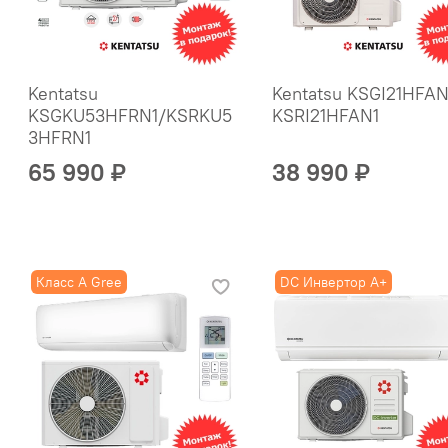
Kentatsu
Kentatsu KSGI21HFAN
KSGKU53HFRN1/KSRKU5
KSRI21HFAN1
3HFRN1
65 990 ₽
38 990 ₽
Класс A Gree
DC Инвертор A+