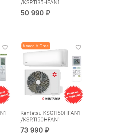
/KSRTI35HFAN1
50 990 ₽
Класс A Gree
N1
Kentatsu KSGTI50HFAN1
/KSRTI50HFAN1
73 990 ₽