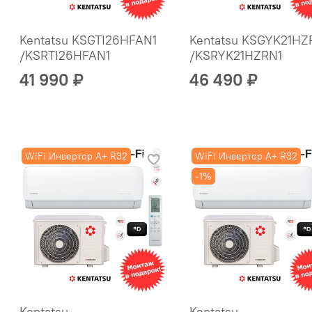
Kentatsu KSGTI26HFAN1
Kentatsu KSGYK21HZ
/KSRTI26HFAN1
/KSRYK21HZRN1
41 990 ₽
46 490 ₽
WiFi Инвертор A+ R32
WiFi Инвертор A+ R32
-1%
Kentatsu
Kentatsu