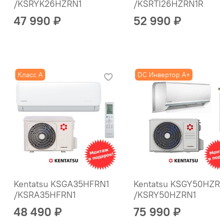
/KSRYK26HZRN1
/KSRTI26HZRN1R
47 990 ₽
52 990 ₽
Класс A
DC Инвертор A+
Kentatsu KSGA35HFRN1
Kentatsu KSGY50HZR
/KSRA35HFRN1
/KSRY50HZRN1
48 490 ₽
75 990 ₽