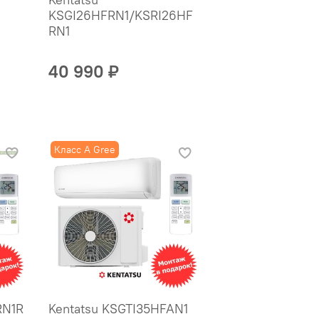
KSGI26HFRN1/KSRI26HF
RN1
40 990 ₽
Класс A Gree
RN1R
Kentatsu KSGTI35HFAN1