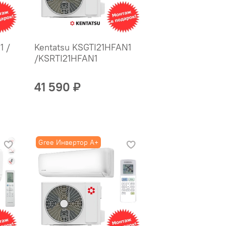
1 /
Kentatsu KSGTI21HFAN1
/KSRTI21HFAN1
41 590 ₽
Gree Инвертор A+