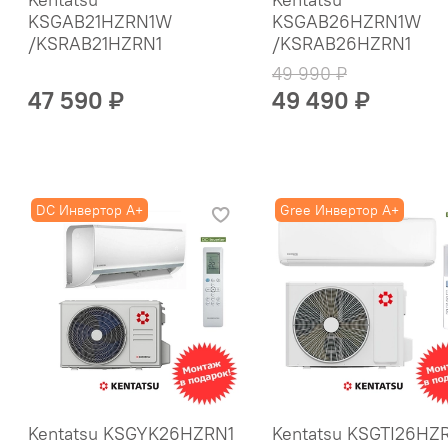
KSGAB21HZRN1W
KSGAB26HZRN1W
/KSRAB21HZRN1
/KSRAB26HZRN1
49 990 ₽
47 590 ₽
49 490 ₽
DC Инвертор A+
Gree Инвертор A+
Kentatsu KSGYK26HZRN1
Kentatsu KSGTI26HZ