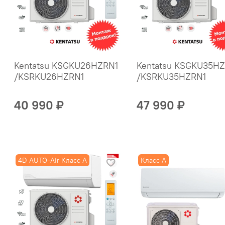
Kentatsu KSGKU26HZRN1
Kentatsu KSGKU35H
/KSRKU26HZRN1
/KSRKU35HZRN1
40 990 ₽
47 990 ₽
4D AUTO-Air Класс А
Класс A