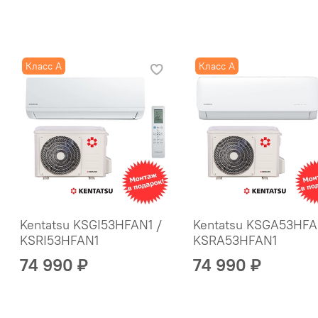
Класс A
Класс A
Kentatsu KSGI53HFAN1 /
Kentatsu KSGA53HFA
KSRI53HFAN1
KSRA53HFAN1
74 990 ₽
74 990 ₽