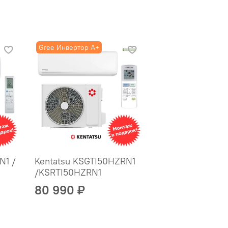
Gree Инвертор A+
N1 /
Kentatsu KSGTI50HZRN1
/KSRTI50HZRN1
80 990 ₽