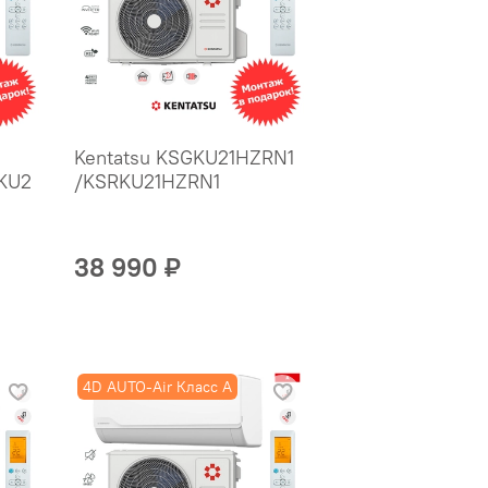
Kentatsu KSGKU21HZRN1
KU2
/KSRKU21HZRN1
38 990 ₽
4D AUTO-Air Класс А