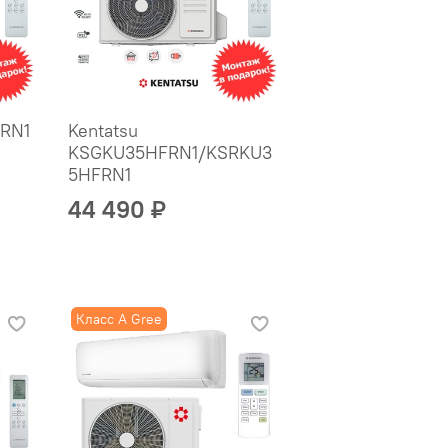
ZRN1
Kentatsu
KSGKU35HFRN1/KSRKU3
5HFRN1
44 490 ₽
Класс A Gree