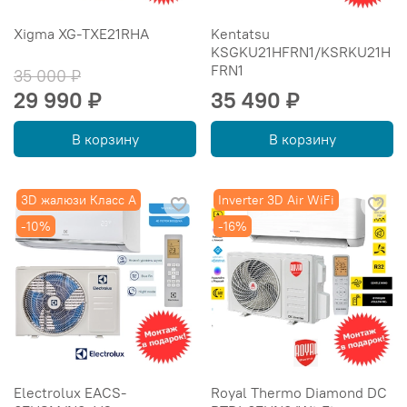
Xigma XG-TXE21RHA
Kentatsu
KSGKU21HFRN1/KSRKU21H
FRN1
35 000 ₽
29 990 ₽
35 490 ₽
В корзину
В корзину
3D жалюзи Класс А
Inverter 3D Air WiFi
-10%
-16%
Electrolux EACS-
Royal Thermo Diamond DC