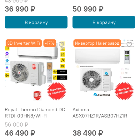
43 000 ₽
36 990 ₽
50 990 ₽
В корзину
В корзину
3D Inverter WiFi
-17%
Инвертор Haier завод
Royal Thermo Diamond DC
Axioma
RTDI-09HN8/Wi-Fi
ASX07HZ1R/ASB07HZ1R
56 000 ₽
46 490 ₽
38 490 ₽