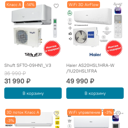
Класс A
-14%
WiFi 3D AirFlow
Shuft SFTO-09HN1_V3
Haier AS20HSL1HRA-W
/1U20HSL1FRA
36 990 ₽
31 990 ₽
49 990 ₽
В корзину
В корзину
3D поток Класс А
WiFi управление
-3%
-3%