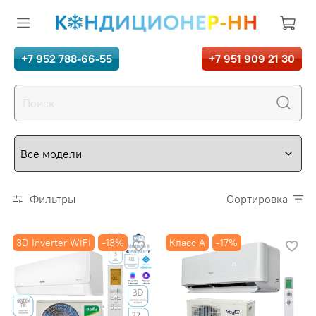
+7 952 788-66-55
+7 951 909 21 30
Фильтры
Сортировка
3D Inverter WiFi
-13%
Класс A
-17%