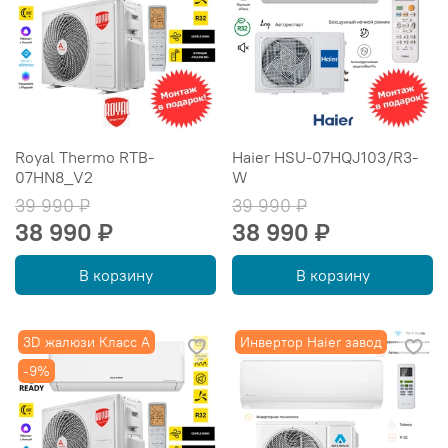
Royal Thermo RTB-
Haier HSU-07HQJ103/R3-
07HN8_V2
W
39 990 ₽
39 990 ₽
38 990 ₽
38 990 ₽
В корзину
В корзину
3D жалюзи Класс А
Инвертор Haier завод
-9%