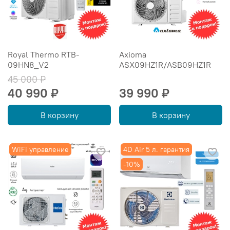
Royal Thermo RTB-
Axioma
09HN8_V2
ASX09HZ1R/ASB09HZ1R
45 000 ₽
40 990 ₽
39 990 ₽
В корзину
В корзину
WiFi управление
4D Air 5 л. гарантия
-10%