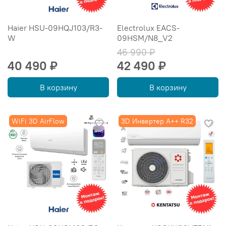
Haier HSU-09HQJ103/R3-
Electrolux EACS-
W
09HSM/N8_V2
46 990 ₽
40 490 ₽
42 490 ₽
В корзину
В корзину
WiFi 3D AirFlow
3D Инвертер A++ R32