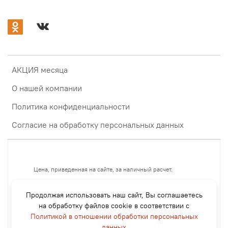
АКЦИЯ месяца
О нашей компании
Политика конфиденциальности
Согласие на обработку персональных данных
Цена, приведенная на сайте, за наличный расчет.
Если
- оплата безнал с НДС +15%,
Продолжая использовать наш сайт, Вы соглашаетесь
- оплата без НДС +12%.
на обработку файлов cookie в соответствии с
- оплата картой через терминал +7%
Политикой в отношении обработки персональных
- оплата СБП через терминал или Qr код +6%
данных