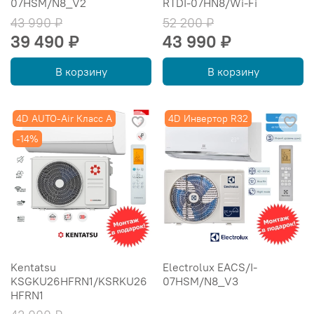
07HSM/N8_V2
RTDI-07HN8/Wi-Fi
43 990 ₽
52 200 ₽
39 490 ₽
43 990 ₽
В корзину
В корзину
4D AUTO-Air Класс А
4D Инвертор R32
-14%
Kentatsu
Electrolux EACS/I-
KSGKU26HFRN1/KSRKU26
07HSM/N8_V3
HFRN1