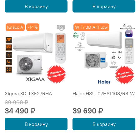
В корзину
В корзину
Класс А
-14%
WiFi 3D AirFlow
Xigma XG-TXE27RHA
Haier HSU-07HSL103/R3-W
39 990 ₽
34 490 ₽
39 690 ₽
В корзину
В корзину