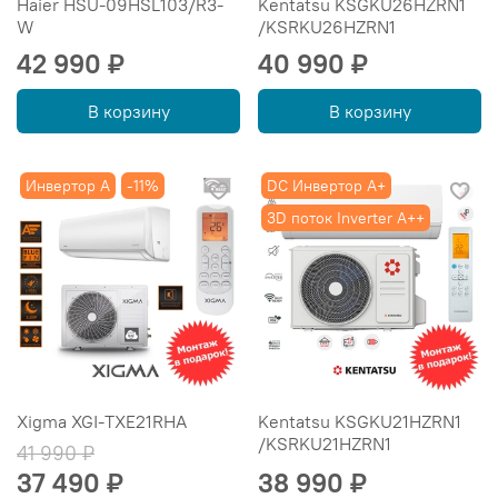
Haier HSU-09HSL103/R3-
Kentatsu KSGKU26HZRN1
W
/KSRKU26HZRN1
42 990 ₽
40 990 ₽
В корзину
В корзину
Инвертор A
-11%
DC Инвертор A+
3D поток Inverter А++
Xigma XGI-TXE21RHA
Kentatsu KSGKU21HZRN1
/KSRKU21HZRN1
41 990 ₽
37 490 ₽
38 990 ₽