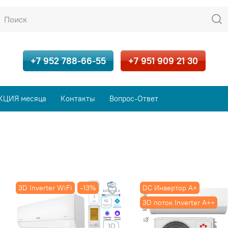
+7 952 788-66-55
+7 951 909 21 30
КЦИЯ месяца
Контакты
Вопрос-Ответ
3D Inverter WiFi
-13%
DC Инвертор A+
3D поток Inverter А++