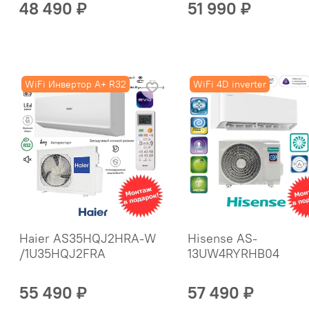
48 490 ₽
51 990 ₽
WiFi Инвертор A+ R32
WiFi 4D inverter
Haier AS35HQJ2HRA-W
Hisense AS-
/1U35HQJ2FRA
13UW4RYRHB04
55 490 ₽
57 490 ₽