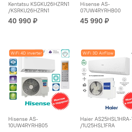
Kentatsu KSGKU26HZRN1
Hisense AS-
/KSRKU26HZRN1
07UW4RYRHB00
40 990 ₽
45 990 ₽
WiFi 4D inverter
WiFi 3D AirFlow
Hisense AS-
Haier AS25HSL1HRA
10UW4RYRHB05
/1U25HSL1FRA