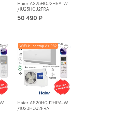
Haier AS25HQJ2HRA-W
/1U25HQJ2FRA
50 490 ₽
WiFi Инвертор A+ R32
-W
Haier AS20HQJ2HRA-W
/1U20HQJ2FRA