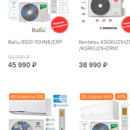
Ballu BSOI-10HN8/ERP
Kentatsu KSGKU21HZ
/KSRKU21HZRN1
53 000 ₽
45 990 ₽
38 990 ₽
4D Инвертор R32
3D Inverter WiFi
-10%