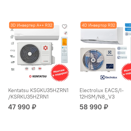
3D Инвертер A++ R32
4D Инвертор R32
Kentatsu KSGKU35HZRN1
Electrolux EACS/I-
/KSRKU35HZRN1
12HSM/N8_V3
47 990 ₽
58 990 ₽