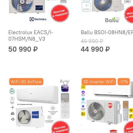
Electrolux EACS/I-
Ballu BSOI-08HN8/E
07HSM/N8_V3
49 990 ₽
50 990 ₽
44 990 ₽
WiFi 3D AirFlow
3D Inverter WiFi
-17%