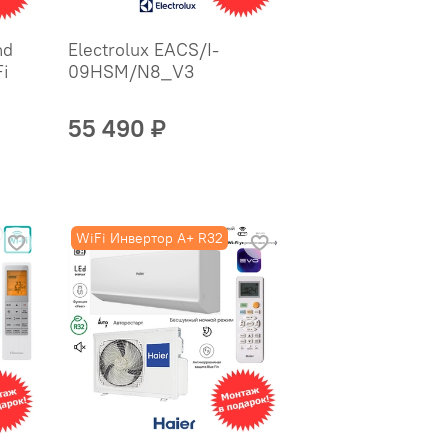
nd
Electrolux EACS/I-
i
09HSM/N8_V3
55 490 ₽
WiFi Инвертор A+ R32