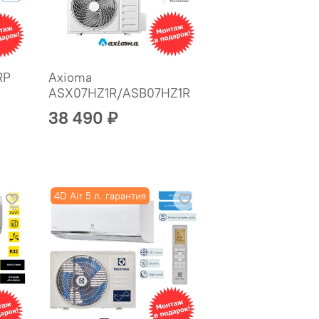
RP
Axioma
ASX07HZ1R/ASB07HZ1R
38 490 ₽
4D Air 5 л. гарантия