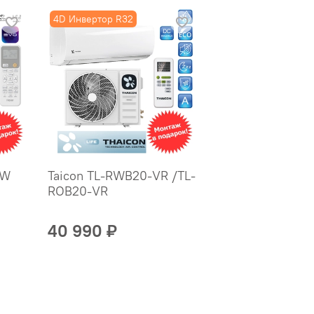
4D Инвертор R32
-W
Taicon TL-RWB20-VR /TL-
ROB20-VR
40 990 ₽