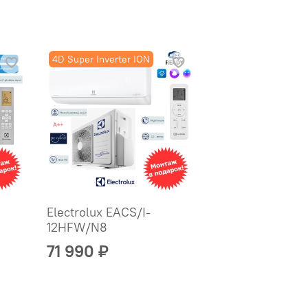
4D Super Inverter ION
Electrolux EACS/I-
12HFW/N8
71 990 ₽