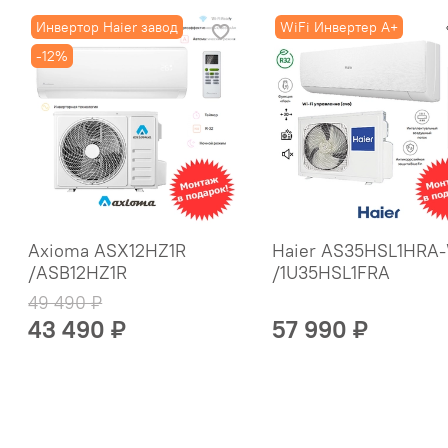
Инвертор Haier завод
WiFi Инвертер А+
-12%
Axioma ASX12HZ1R
Haier AS35HSL1HRA
/ASB12HZ1R
/1U35HSL1FRA
49 490 ₽
43 490 ₽
57 990 ₽