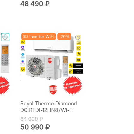
48 490 ₽
3D Inverter WiFi
-20%
Royal Thermo Diamond
DC RTDI-12HN8/Wi-Fi
64 000 ₽
50 990 ₽