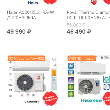
Haier AS20HSL1HRA-W
Royal Thermo Diamo
/1U20HSL1FRA
DC RTDI-09HN8/Wi-F
56 000 ₽
49 990 ₽
46 490 ₽
3D Инвертер A++ R32
WiFi 4D inverter