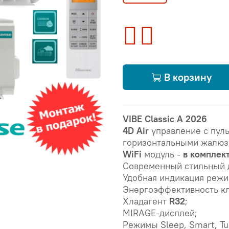
В корзину
VIBE Classic A 2026
4D Air
управление с пуль
горизонтальными жалюз
WiFi
модуль -
в комплек
Современный стильный 
Удобная индикация режи
Энергоэффективность кл
Хладагент
R32
;
MIRAGE-дисплей;
Режимы Sleep, Smart, Tur