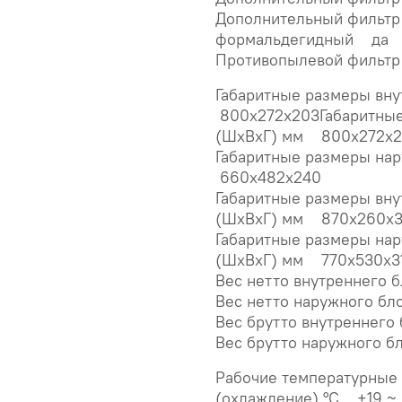
Дополнительный фильтр 
формальдегидный да
Противопылевой фильтр
Габаритные размеры вн
800x272x203Габаритные
(ШxВxГ) мм 800x272x
Габаритные размеры на
660x482x240
Габаритные размеры вну
(ШxВxГ) мм 870x260x
Габаритные размеры нар
(ШxВxГ) мм 770x530x3
Вес нетто внутреннего 
Вес нетто наружного бл
Вес брутто внутреннего
Вес брутто наружного б
Рабочие температурные 
(охлаждение) °C +19 ~