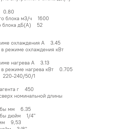
 0.80
го блока м3/ч 1600
о блока дБ(А) 52
жиме охлаждения А 3.45
 в режиме охлаждения кВт
жиме нагрева А 3.13
 в режиме нагрева кВт 0.705
 220-240/50/1
дагента г 450
(сверх номинальной длины
убы мм 6.35
убы дюйм 1/4"
 мм 9,53
 дюйм 3/8"