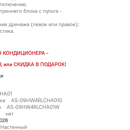
отключение;
реннего блока с пульта -
ие дренажа (левое или правое);
стика.
О КОНДИЦИОНЕРА -
Ж
или СКИДКА В ПОДАРОК!
ки
HA01
лока AS-09HW4RLCHA01G
ока AS-09HW4RLCHA01W
я нет
2026
 Настенный