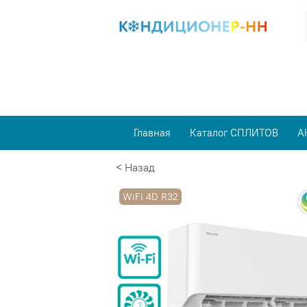
Главная
Каталог СПЛИТОВ
А
< Назад
WiFi 4D R32