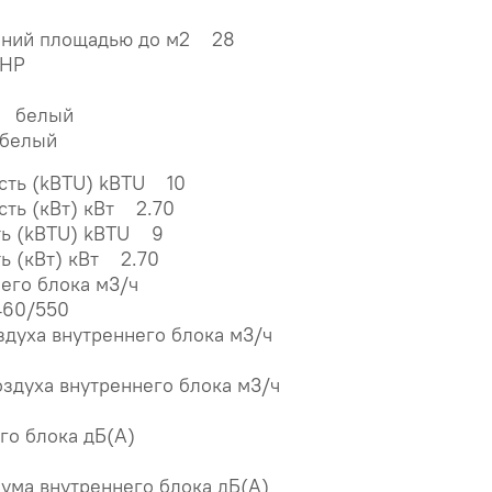
ений площадью до м2 28
КНР
а белый
 белый
сть (kBTU) kBTU 10
ть (кВт) кВт 2.70
ть (kBTU) kBTU 9
ь (кВт) кВт 2.70
него блока м3/ч
460/550
здуха внутреннего блока м3/ч
оздуха внутреннего блока м3/ч
его блока дБ(А)
ума внутреннего блока дБ(А)