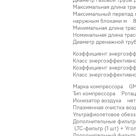
Максимальная длина тр
Максимальный перепад 
наружным блоками м 
Минимальная длина тра
Номинальная длина тра
Диаметр дренажной тр
Коэффициент энергоэфф
Класс энергоэффективн
Коэффициент энергоэф
Класс энергоэффективн
Марка компрессора G
Тип компрессора Рота
Ионизатор воздуха нет
Плазменная очистка во
Ультрафиолетовое обез
Дополнительные фильтр
LTC-фильтр (1 шт) + Уго
Дополнительный фильтр