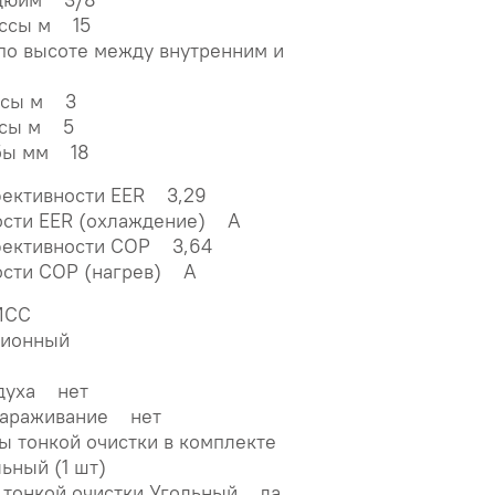
ассы м 15
по высоте между внутренним и
8
ссы м 3
ссы м 5
убы мм 18
ективности EER 3,29
ости EER (охлаждение) A
фективности COP 3,64
ости COP (нагрев) A
MCC
ционный
здуха нет
зараживание нет
ы тонкой очистки в комплекте
льный (1 шт)
 тонкой очистки Угольный да