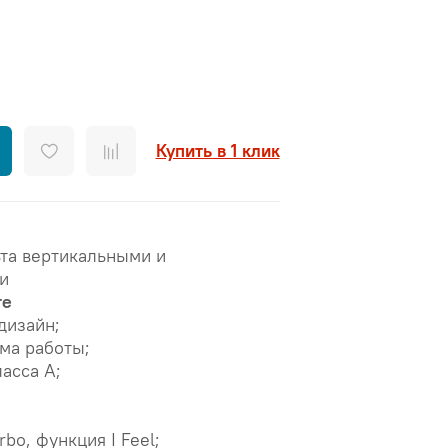
Купить в 1 клик
та вертикальными и
и
те
дизайн;
ма работы;
асса А;
bo, функция I Feel;